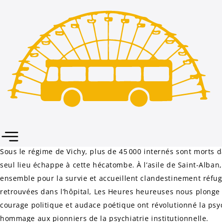
Les Heures heureuses, projecti
réalisatrice Martine Deyres
Le 17-01-2026 à 14:00
PAIMBOEUF, SALLE CUTULLIC
RENCONTRES DU FILM D'ARCHIVES AU CINÉMA
Les Heures heureuses
Martine Deyres • France • 1h17 • 2019
Sous le régime de Vichy, plus de 45 000 internés sont morts d
seul lieu échappe à cette hécatombe. À l’asile de Saint-Alban,
ensemble pour la survie et accueillent clandestinement réfug
retrouvées dans l’hôpital,
Les Heures heureuses
nous plonge d
courage politique et audace poétique ont révolutionné la psyc
hommage aux pionniers de la psychiatrie institutionnelle.